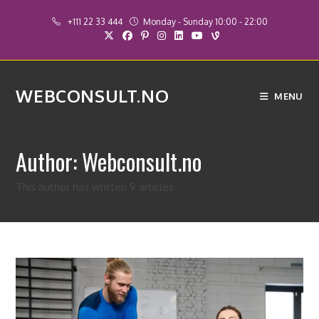
Skip
+111 22 33 444
Monday - Sunday 10:00 - 22:00
to
content
WEBCONSULT.NO
MENU
Author:
Webconsult.no
This author has written 9 articles