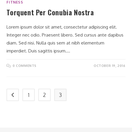
FITNESS
Torquent Per Conubia Nostra
Lorem ipsum dolor sit amet, consectetur adipiscing elit.
Integer nec odio. Praesent libero. Sed cursus ante dapibus
diam. Sed nisi. Nulla quis sem at nibh elementum
imperdiet. Duis sagittis ipsum.…
0 COMMENTS
OCTOBER 19, 2016
1
2
3
Go to the previous page