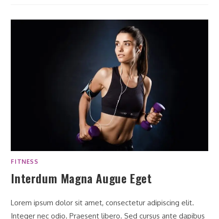
FITNESS
Interdum Magna Augue Eget
Lorem ipsum dolor sit amet, consectetur adipiscing elit.
Integer nec odio. Praesent libero. Sed cursus ante dapibus