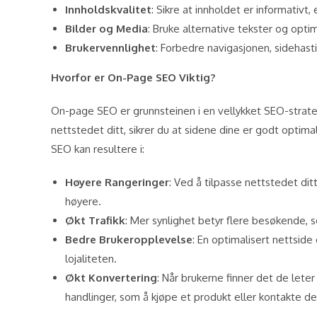
Innholdskvalitet
: Sikre at innholdet er informativt,
Bilder og Media
: Bruke alternative tekster og optim
Brukervennlighet
: Forbedre navigasjonen, sidehas
Hvorfor er On-Page SEO Viktig?
On-page SEO er grunnsteinen i en vellykket SEO-strate
nettstedet ditt, sikrer du at sidene dine er godt optim
SEO kan resultere i:
Høyere Rangeringer
: Ved å tilpasse nettstedet dit
høyere.
Økt Trafikk
: Mer synlighet betyr flere besøkende, so
Bedre Brukeropplevelse
: En optimalisert nettside
lojaliteten.
Økt Konvertering
: Når brukerne finner det de leter
handlinger, som å kjøpe et produkt eller kontakte de