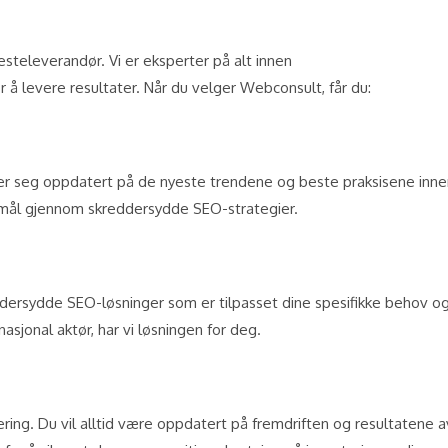
steleverandør. Vi er eksperter på alt innen
r å levere resultater. Når du velger Webconsult, får du:
der seg oppdatert på de nyeste trendene og beste praksisene inne
e mål gjennom skreddersydde SEO-strategier.
skreddersydde SEO-løsninger som er tilpasset dine spesifikke behov o
nasjonal aktør, har vi løsningen for deg.
ing. Du vil alltid være oppdatert på fremdriften og resultatene a