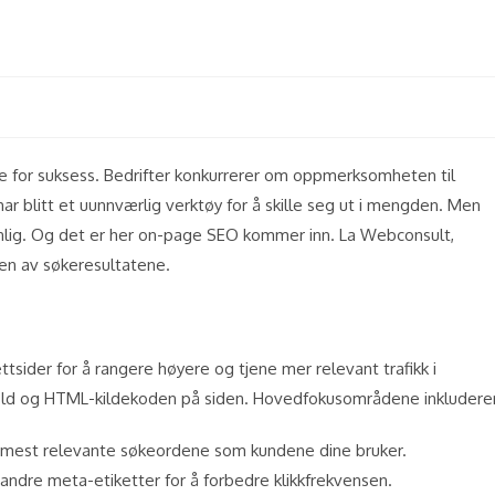
de for suksess. Bedrifter konkurrerer om oppmerksomheten til
r blitt et uunnværlig verktøy for å skille seg ut i mengden. Men
nlig. Og det er her on-page SEO kommer inn. La Webconsult,
pen av søkeresultatene.
sider for å rangere høyere og tjene mer relevant trafikk i
ld og HTML-kildekoden på siden. Hovedfokusområdene inkluderer
de mest relevante søkeordene som kundene dine bruker.
g andre meta-etiketter for å forbedre klikkfrekvensen.