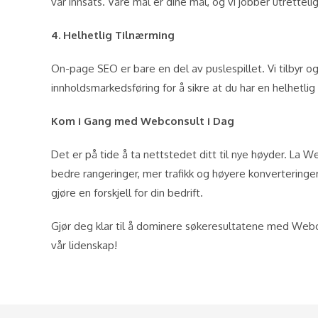
vår innsats. Våre mål er dine mål, og vi jobber utrettelig
4. Helhetlig Tilnærming
On-page SEO er bare en del av puslespillet. Vi tilbyr o
innholdsmarkedsføring for å sikre at du har en helhetlig
Kom i Gang med Webconsult i Dag
Det er på tide å ta nettstedet ditt til nye høyder. L
bedre rangeringer, mer trafikk og høyere konverteringer.
gjøre en forskjell for din bedrift.
Gjør deg klar til å dominere søkeresultatene med Web
vår lidenskap!