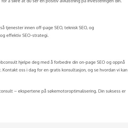
 for å sikre at du ser en positiv avkastning på investeringen din.
gså tjenester innen off-page SEO, teknisk SEO, og
 og effektiv SEO-strategi.
a Webconsult hjelpe deg med å forbedre din on-page SEO og oppnå
 Kontakt oss i dag for en gratis konsultasjon, og se hvordan vi kan
consult – ekspertene på søkemotoroptimalisering. Din suksess er