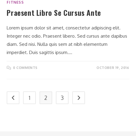
FITNESS
Praesent Libro Se Cursus Ante
Lorem ipsum dolor sit amet, consectetur adipiscing elit.
Integer nec odio. Praesent libero. Sed cursus ante dapibus
diam. Sed nisi. Nulla quis sem at nibh elementum
imperdiet. Duis sagittis ipsum.…
0 COMMENTS
OCTOBER 19, 2016
1
2
3
Go to the previous page
Go to the next page