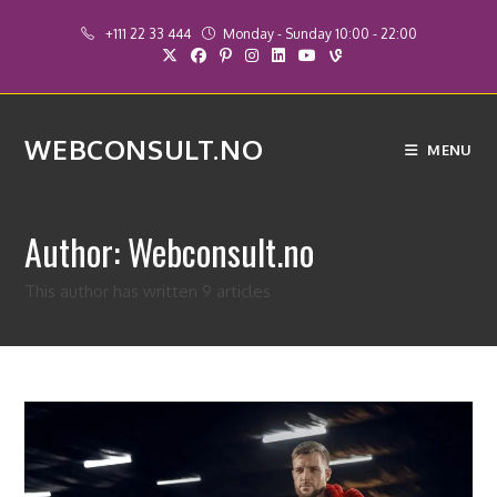
Skip
+111 22 33 444
Monday - Sunday 10:00 - 22:00
to
content
WEBCONSULT.NO
MENU
Author:
Webconsult.no
This author has written 9 articles