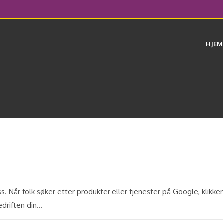
HJEM
s. Når folk søker etter produkter eller tjenester på Google, klikker
edriften din…