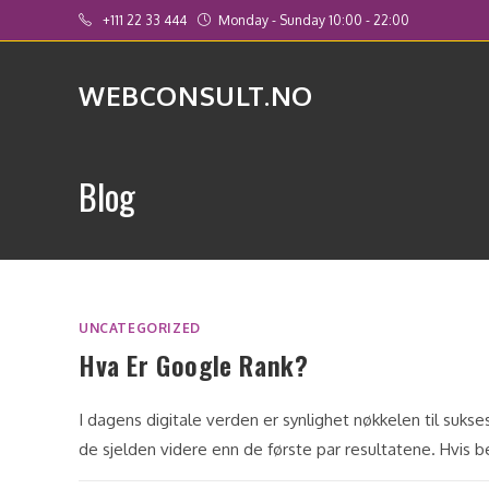
Skip
+111 22 33 444
Monday - Sunday 10:00 - 22:00
to
content
WEBCONSULT.NO
Blog
UNCATEGORIZED
Hva Er Google Rank?
I dagens digitale verden er synlighet nøkkelen til sukses
de sjelden videre enn de første par resultatene. Hvis b